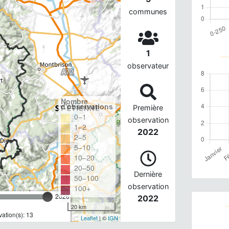
communes
1
observateur
Nombre
d'observations
Première
0–1
observation
1–2
2022
2–5
5–10
10–20
20–50
Dernière
50–100
observation
100+
2026
2022
20 km
ation(s): 13
Leaflet
| ©
IGN