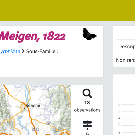
Meigen, 1822
Descri
yrphidae
Sous-Famille :
s
Non ren
13
observations
5