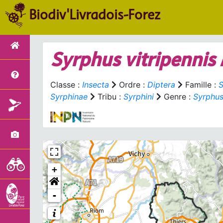
Biodiv'Livradois-Forez
Syrphus vitripennis
Classe :
Insecta
Ordre :
Diptera
Famille :
S
Syrphinae
Tribu :
Syrphini
Genre :
Syrphu
+
-