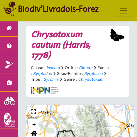
Biodiv'Livradois-Forez
Chrysotoxum
cautum
(Harris,
1778)
Classe :
Insecta
Ordre :
Diptera
Famille
:
Syrphidae
Sous-Famille :
Syrphinae
Tribu :
Syrphini
Genre :
Chrysotoxum
+