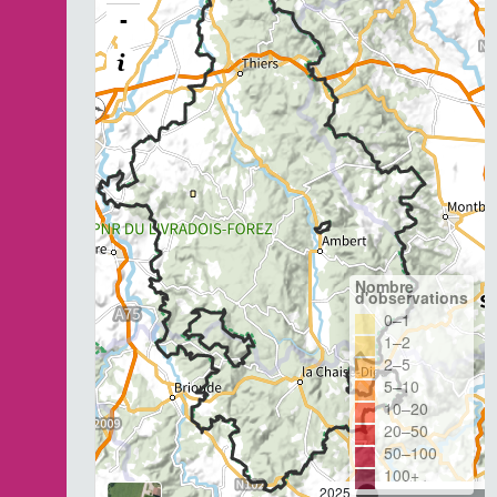
-
Nombre
d'observations
0–1
1–2
2–5
5–10
10–20
20–50
50–100
100+
2025