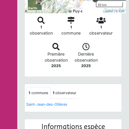
20 km
Nombre d'observ
Leaflet
| ©
IGN
1
1
1
observation
commune
observateur
Première
Dernière
observation
observation
2025
2025
1
commune
1
observateur
Saint-Jean-des-Ollières
Informations espèce