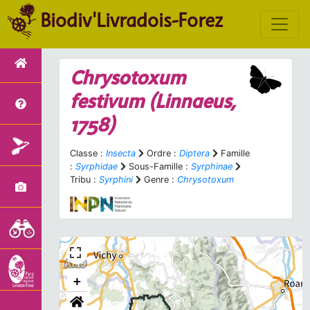
Biodiv'Livradois-Forez
Chrysotoxum
festivum
(Linnaeus,
1758)
Classe :
Insecta
Ordre :
Diptera
Famille
:
Syrphidae
Sous-Famille :
Syrphinae
Tribu :
Syrphini
Genre :
Chrysotoxum
+