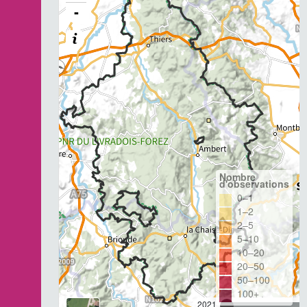
-
Nombre
d'observations
0–1
1–2
2–5
5–10
10–20
20–50
50–100
100+
2021