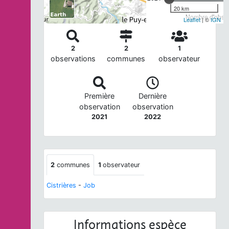
20 km
Nombre d'observ
Leaflet
| ©
IGN
2
2
1
observations
communes
observateur
Première
Dernière
observation
observation
2021
2022
2
communes
1
observateur
Cistrières
-
Job
Informations espèce