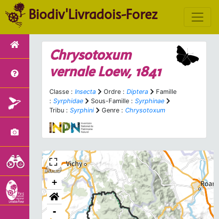
Biodiv'Livradois-Forez
Chrysotoxum
vernale
Loew, 1841
Classe :
Insecta
Ordre :
Diptera
Famille
:
Syrphidae
Sous-Famille :
Syrphinae
Tribu :
Syrphini
Genre :
Chrysotoxum
+
-