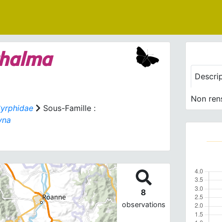
thalma
Descri
Non ren
yrphidae
Sous-Famille :
yna
8
observations