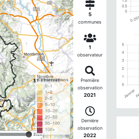
5
communes
1
observateur
Nombre
d'observations
Première
0–1
observation
1–2
2021
2–5
5–10
10–20
20–50
Dernière
50–100
observation
100+
2026
2022