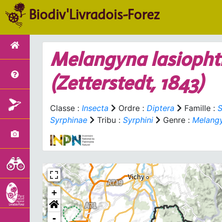
Biodiv'Livradois-Forez
Melangyna lasioph
(Zetterstedt, 1843)
Classe :
Insecta
Ordre :
Diptera
Famille :
S
Syrphinae
Tribu :
Syrphini
Genre :
Melang
+
-