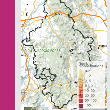
-
Nombre
d'observations
0–1
1–2
2–5
5–10
10–20
20–50
50–100
100+
2021