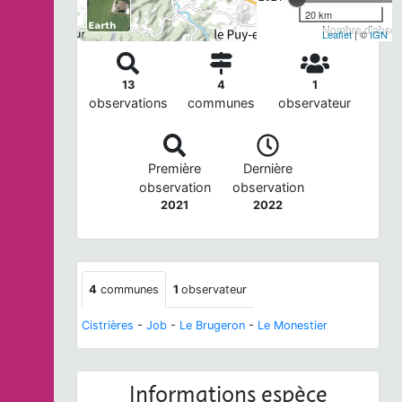
20 km
Nombre d'observ
Leaflet
| ©
IGN
13
4
1
observations
communes
observateur
Première
Dernière
observation
observation
2021
2022
4
communes
1
observateur
Cistrières
-
Job
-
Le Brugeron
-
Le Monestier
Informations espèce