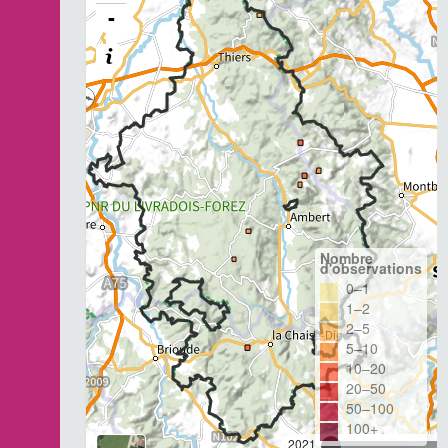
-
Nombre
d'observations
0–1
1–2
2–5
5–10
10–20
20–50
50–100
100+
2021