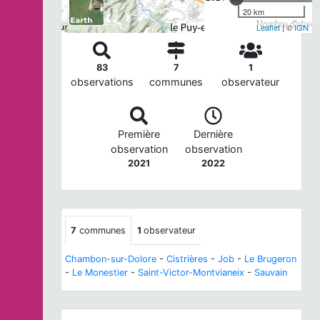
20 km
Nombre d'observ
Leaflet
| ©
IGN
83
7
1
observations
communes
observateur
Première
Dernière
observation
observation
2021
2022
7
communes
1
observateur
Chambon-sur-Dolore
-
Cistrières
-
Job
-
Le Brugeron
-
Le Monestier
-
Saint-Victor-Montvianeix
-
Sauvain