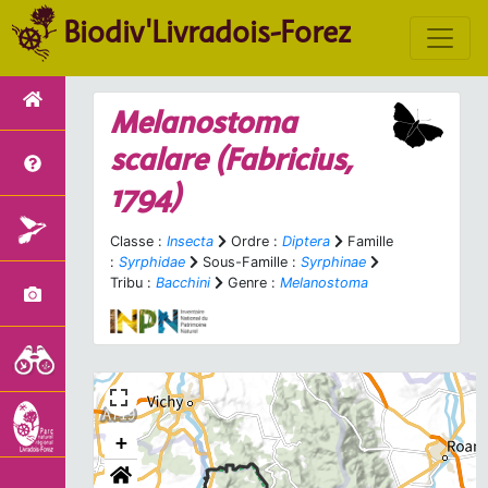
Biodiv'Livradois-Forez
Melanostoma
scalare
(Fabricius,
1794)
Classe :
Insecta
Ordre :
Diptera
Famille
:
Syrphidae
Sous-Famille :
Syrphinae
Tribu :
Bacchini
Genre :
Melanostoma
+