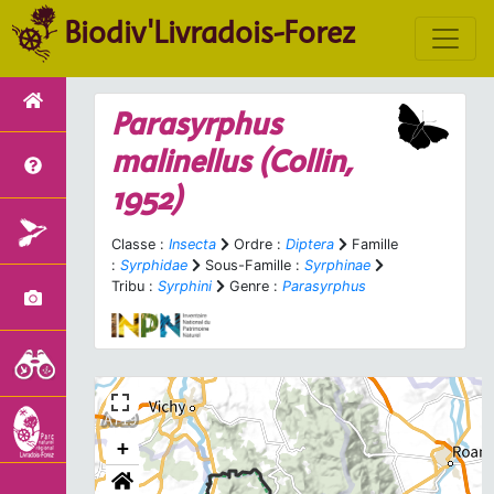
Biodiv'Livradois-Forez
Parasyrphus
malinellus
(Collin,
1952)
Classe :
Insecta
Ordre :
Diptera
Famille
:
Syrphidae
Sous-Famille :
Syrphinae
Tribu :
Syrphini
Genre :
Parasyrphus
+