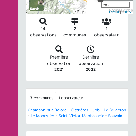
20 km
Nombre d'observ
Leaflet
| ©
IGN
14
7
1
observations
communes
observateur
Première
Dernière
observation
observation
2021
2022
7
communes
1
observateur
Chambon-sur-Dolore
-
Cistrières
-
Job
-
Le Brugeron
-
Le Monestier
-
Saint-Victor-Montvianeix
-
Sauvain