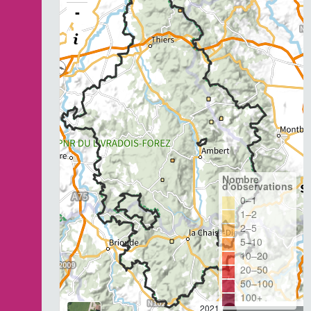
-
Nombre
d'observations
0–1
1–2
2–5
5–10
10–20
20–50
50–100
100+
2021