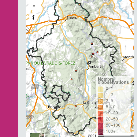
-
Nombre
d'observations
0–1
1–2
2–5
5–10
10–20
20–50
50–100
100+
2021