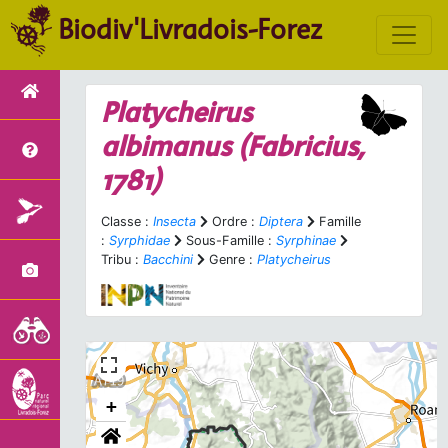
Biodiv'Livradois-Forez
Platycheirus
albimanus
(Fabricius,
1781)
Classe :
Insecta
Ordre :
Diptera
Famille
:
Syrphidae
Sous-Famille :
Syrphinae
Tribu :
Bacchini
Genre :
Platycheirus
+