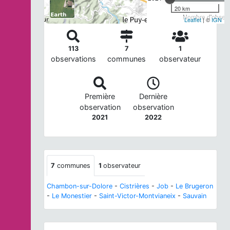
20 km
Nombre d'observa
Leaflet
| ©
IGN
113
7
1
observations
communes
observateur
Première
Dernière
observation
observation
2021
2022
7
communes
1
observateur
Chambon-sur-Dolore
-
Cistrières
-
Job
-
Le Brugeron
-
Le Monestier
-
Saint-Victor-Montvianeix
-
Sauvain