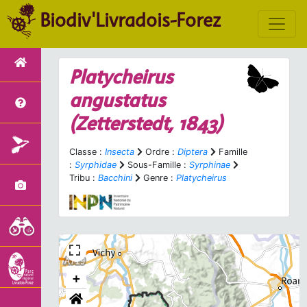
Biodiv'Livradois-Forez
Platycheirus
angustatus
(Zetterstedt, 1843)
Classe :
Insecta
Ordre :
Diptera
Famille
:
Syrphidae
Sous-Famille :
Syrphinae
Tribu :
Bacchini
Genre :
Platycheirus
+