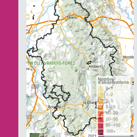
-
Nombre
d'observations
0–1
1–2
2–5
5–10
10–20
20–50
50–100
100+
2021