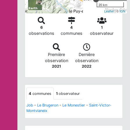
20 km
Nombre d'observ
Leaflet
| ©
IGN
6
4
1
observations
communes
observateur
Première
Dernière
observation
observation
2021
2022
4
communes
1
observateur
Job
-
Le Brugeron
-
Le Monestier
-
Saint-Victor-
Montvianeix