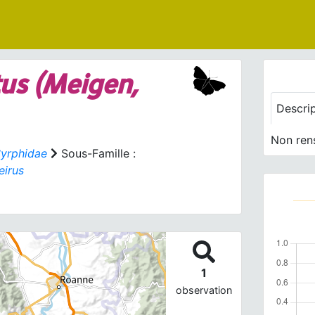
tus
(Meigen,
Descri
Non ren
yrphidae
Sous-Famille :
eirus
1
observation