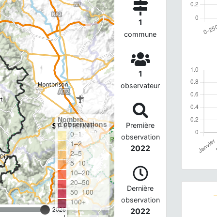
1
commune
1
observateur
Nombre
d'observations
Première
0–1
observation
1–2
2022
2–5
5–10
10–20
20–50
Dernière
50–100
observation
100+
2026
2022