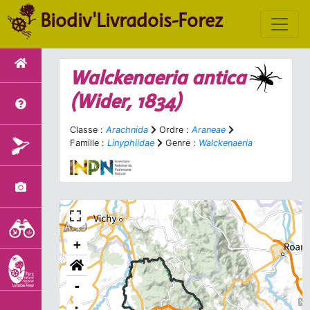
Biodiv'Livradois-Forez
Walckenaeria antica
(Wider, 1834)
Classe :
Arachnida
Ordre :
Araneae
Famille :
Linyphiidae
Genre :
Walckenaeria
+
-