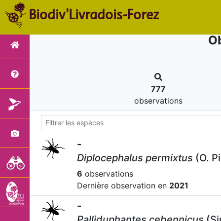
Biodiv'Livradois-Forez
Ob
777
observations
-
Diplocephalus permixtus
(O. P
6
observations
Dernière observation en
2021
-
Palliduphantes cebennicus
(Si