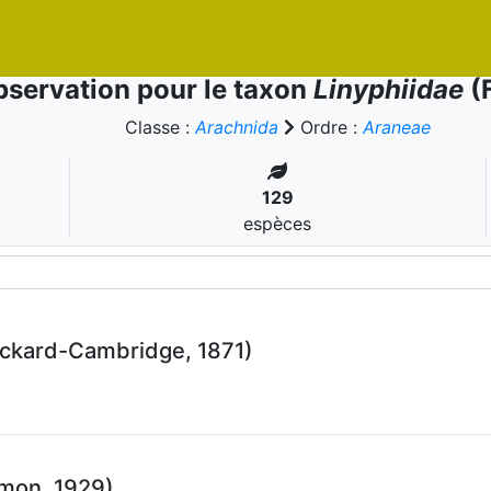
servation pour le taxon
Linyphiidae
(F
Classe :
Arachnida
Ordre :
Araneae
129
espèces
ickard-Cambridge, 1871)
mon, 1929)