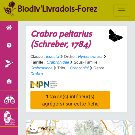
Biodiv'Livradois-Forez
Crabro peltarius
(Schreber, 1784)
Classe :
Insecta
Ordre :
Hymenoptera
Famille :
Crabronidae
Sous-Famille :
Crabroninae
Tribu :
Crabronini
Genre :
Crabro
1
taxon(s) inférieur(s)
agrégé(s) sur cette fiche