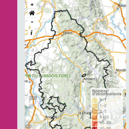
+
-
Nombre
d'observations
0–1
1–2
2–5
5–10
10–20
20–50