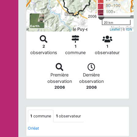
50–100
100+
2006
20 km
Nombre d'observ
Leaflet
| ©
IGN
2
1
1
observations
commune
observateur
Première
Dernière
observation
observation
2006
2006
1
commune
1
observateur
Orléat