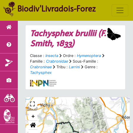
Biodiv'Livradois-Forez
Tachysphex brullii
(F.
Smith, 1833)
Classe :
Insecta
Ordre :
Hymenoptera
Famille :
Crabronidae
Sous-Famille :
Crabroninae
Tribu :
Larrini
Genre :
Tachysphex
+