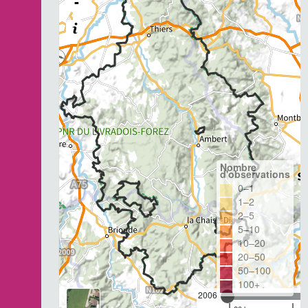
-
Nombre
d'observations
0–1
1–2
2–5
5–10
10–20
20–50
50–100
100+
2006