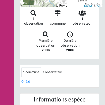
20 km
Nombre d'observ
Leaflet
| ©
IGN
1
1
1
observation
commune
observateur
Première
Dernière
observation
observation
2006
2006
1
commune
1
observateur
Orléat
Informations espèce