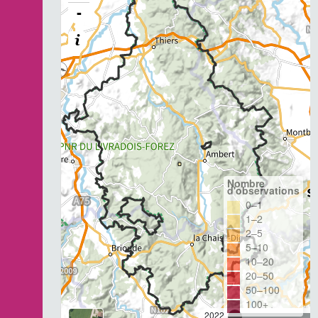
-
Nombre
d'observations
0–1
1–2
2–5
5–10
10–20
20–50
50–100
100+
2022