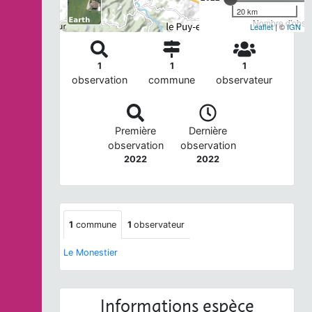
20 km
Nombre d'observ
Leaflet
| ©
IGN
1
1
1
observation
commune
observateur
Première
Dernière
observation
observation
2022
2022
1
commune
1
observateur
Le Monestier
Informations espèce