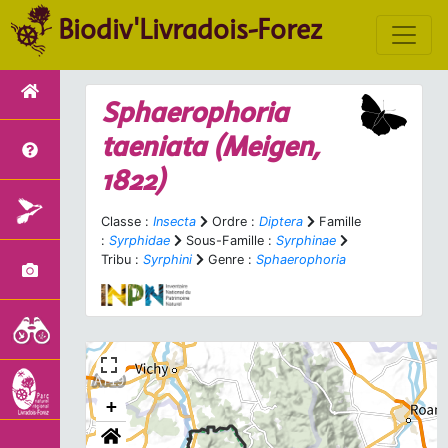
Biodiv'Livradois-Forez
Sphaerophoria
taeniata
(Meigen,
1822)
Classe :
Insecta
Ordre :
Diptera
Famille
:
Syrphidae
Sous-Famille :
Syrphinae
Tribu :
Syrphini
Genre :
Sphaerophoria
+