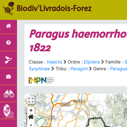
Biodiv'Livradois-Forez
Paragus haemorrho
1822
Classe :
Insecta
Ordre :
Diptera
Famille :
S
Syrphinae
Tribu :
Paragini
Genre :
Paragu
+
-