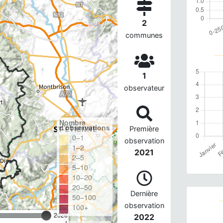
2
communes
1
observateur
Nombre
d'observations
Première
0–1
observation
1–2
2021
2–5
5–10
10–20
20–50
Dernière
50–100
observation
100+
2026
2022