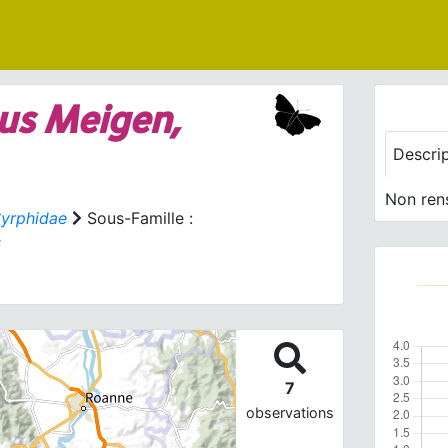
us
Meigen,
Descri
Non ren
yrphidae
Sous-Famille :
s
7
observations