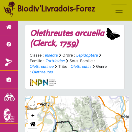
Biodiv'Livradois-Forez
Olethreutes arcuella
(Clerck, 1759)
Classe :
Insecta
Ordre :
Lepidoptera
Famille :
Tortricidae
Sous-Famille :
Olethreutinae
Tribu :
Olethreutini
Genre
:
Olethreutes
+