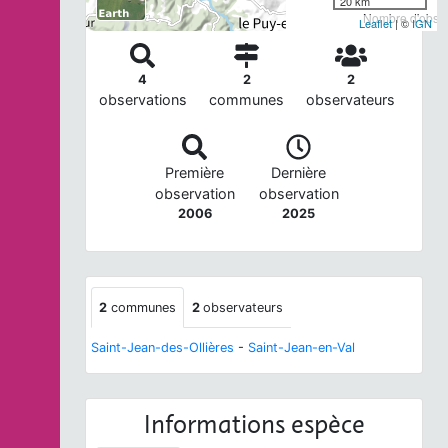
20 km
Nombre d'observ
Leaflet
| ©
IGN
4
2
2
observations
communes
observateurs
Première
Dernière
observation
observation
2006
2025
2
communes
2
observateurs
Saint-Jean-des-Ollières
-
Saint-Jean-en-Val
Informations espèce