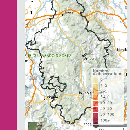
-
Nombre
d'observations
0–1
1–2
2–5
5–10
10–20
20–50
50–100
100+
2006