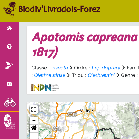
Biodiv'Livradois-Forez
Apotomis capreana
1817)
Classe :
Insecta
Ordre :
Lepidoptera
Famil
:
Olethreutinae
Tribu :
Olethreutini
Genre 
+
-