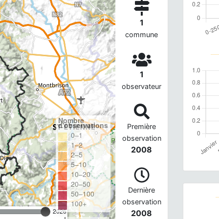
1
commune
1
observateur
Nombre
d'observations
Première
0–1
observation
1–2
2008
2–5
5–10
10–20
20–50
Dernière
50–100
observation
100+
2026
2008