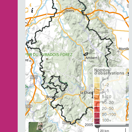
Nombre
d'observations
0–1
1–2
2–5
5–10
10–20
20–50
50–100
100+
2005
20 km