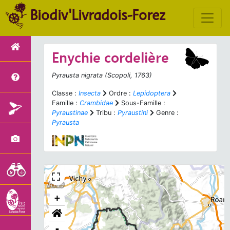
Biodiv'Livradois-Forez
Enychie cordelière
Pyrausta nigrata
(Scopoli, 1763)
Classe :
Insecta
Ordre :
Lepidoptera
Famille :
Crambidae
Sous-Famille :
Pyraustinae
Tribu :
Pyraustini
Genre :
Pyrausta
+
-