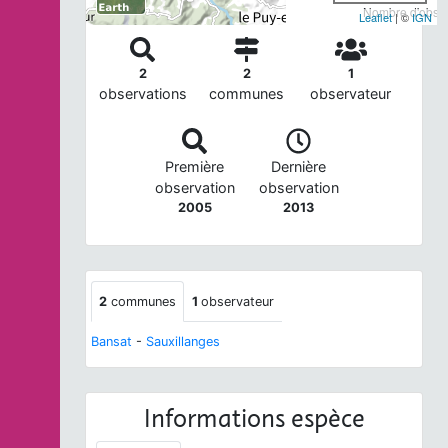
Nombre d'observ
Leaflet
| ©
IGN
2
2
1
observations
communes
observateur
Première
Dernière
observation
observation
2005
2013
2
communes
1
observateur
Bansat
-
Sauxillanges
Informations espèce