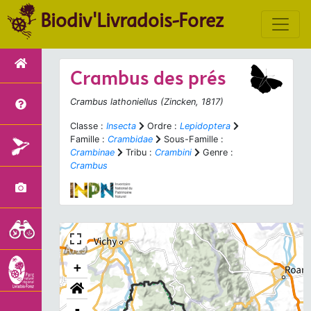
Biodiv'Livradois-Forez
Crambus des prés
Crambus lathoniellus
(Zincken, 1817)
Classe :
Insecta
Ordre :
Lepidoptera
Famille :
Crambidae
Sous-Famille :
Crambinae
Tribu :
Crambini
Genre :
Crambus
+
-