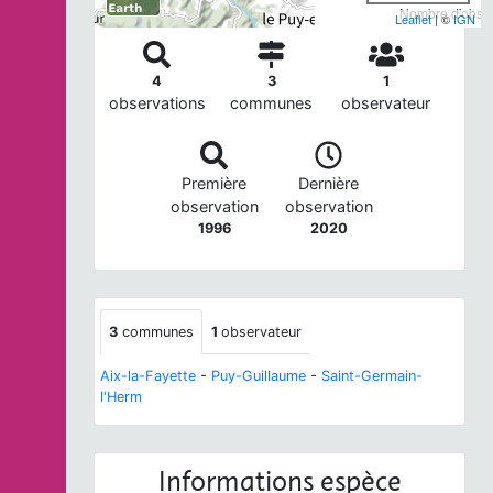
Nombre d'observ
Leaflet
| ©
IGN
4
3
1
observations
communes
observateur
Première
Dernière
observation
observation
1996
2020
3
communes
1
observateur
Aix-la-Fayette
-
Puy-Guillaume
-
Saint-Germain-
l'Herm
Informations espèce