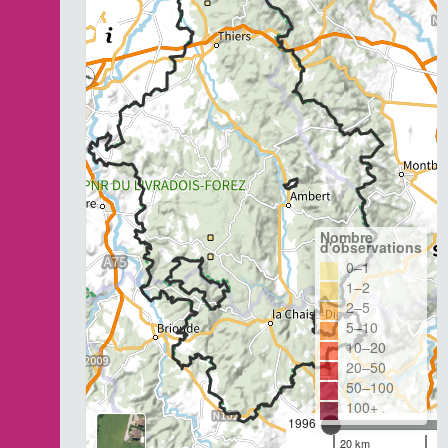
Nombre
d'observations
0–1
1–2
2–5
5–10
10–20
20–50
50–100
100+
1996
20 km