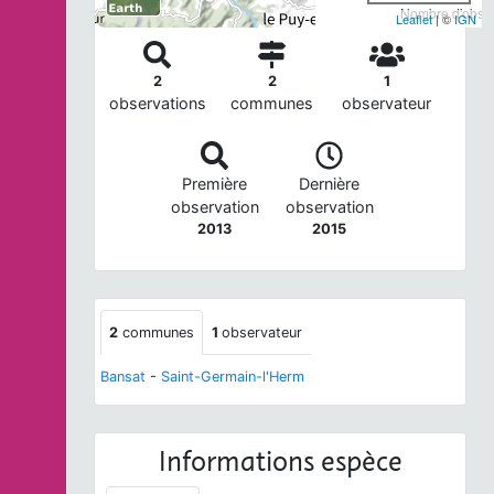
Nombre d'observ
Leaflet
| ©
IGN
2
2
1
observations
communes
observateur
Première
Dernière
observation
observation
2013
2015
2
communes
1
observateur
Bansat
-
Saint-Germain-l'Herm
Informations espèce