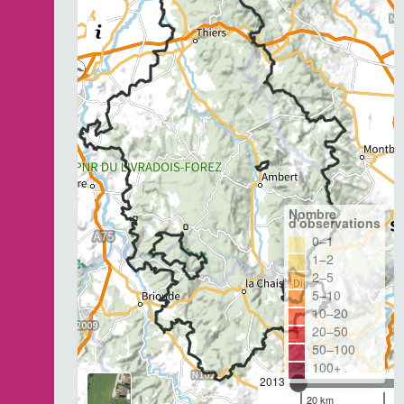
Nombre
d'observations
0–1
1–2
2–5
5–10
10–20
20–50
50–100
100+
2013
20 km