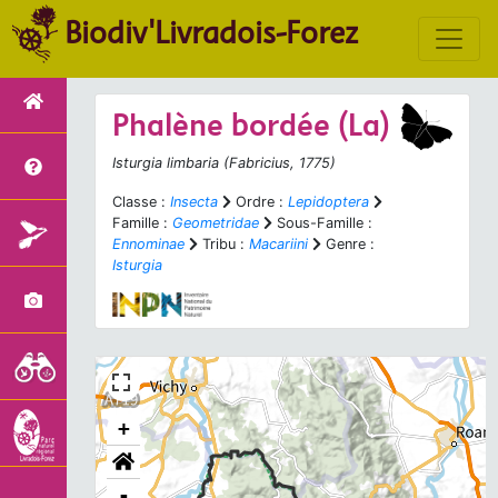
Biodiv'Livradois-Forez
Phalène bordée (La)
Isturgia limbaria
(Fabricius, 1775)
Classe :
Insecta
Ordre :
Lepidoptera
Famille :
Geometridae
Sous-Famille :
Ennominae
Tribu :
Macariini
Genre :
Isturgia
+
-