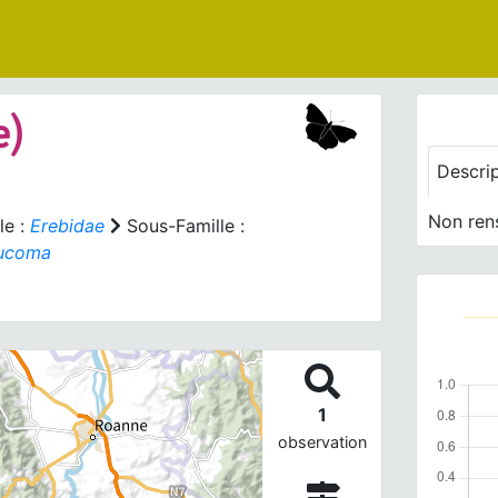
e)
Descri
Non ren
le :
Erebidae
Sous-Famille :
ucoma
1
observation