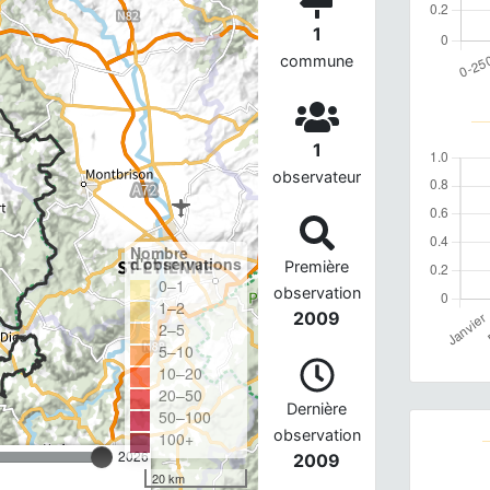
1
commune
1
observateur
Nombre
d'observations
Première
0–1
observation
1–2
2009
2–5
5–10
10–20
20–50
Dernière
50–100
observation
100+
2026
2009
20 km