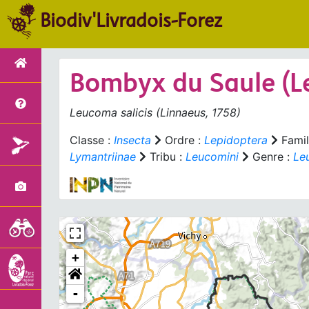
Biodiv'Livradois-Forez
Bombyx du Saule (L
Leucoma salicis
(Linnaeus, 1758)
Classe :
Insecta
Ordre :
Lepidoptera
Famil
Lymantriinae
Tribu :
Leucomini
Genre :
Le
+
-