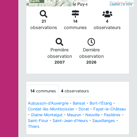
Nombre d'observ
Leaflet
| ©
IGN
21
14
4
observations
communes
observateurs
Première
Dernière
observation
observation
2007
2026
14
communes
4
observateurs
Aubusson-d'Auvergne
-
Bansat
-
Bort-l'Étang
-
Condat-lès-Montboissier
-
Dorat
-
Fayet-le-Château
-
Glaine-Montaigut
-
Mauzun
-
Neuville
-
Paslières
-
Saint-Flour
-
Saint-Jean-d'Heurs
-
Sauxillanges
-
Thiers