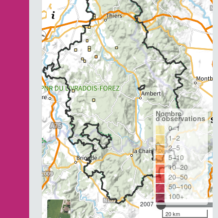
Nombre
d'observations
0–1
1–2
2–5
5–10
10–20
20–50
50–100
100+
2007
20 km