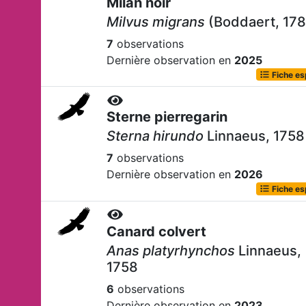
Milan noir
Milvus migrans
(Boddaert, 178
7
observations
Dernière observation en
2025
Fiche e
Sterne pierregarin
Sterna hirundo
Linnaeus, 1758
7
observations
Dernière observation en
2026
Fiche e
Canard colvert
Anas platyrhynchos
Linnaeus,
1758
6
observations
Dernière observation en
2023