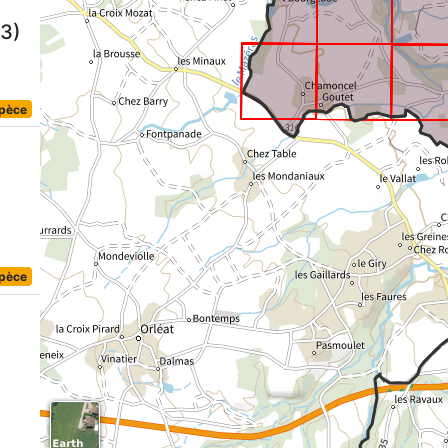
3)
spèce
spèce