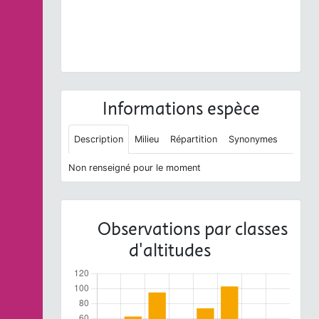
Troglodytes troglodytes
(Linnaeus, 1758) © O.
Roquinarc'h - CC BY-NC-SA
Informations espèce
Description
Milieu
Répartition
Synonymes
Non renseigné pour le moment
Observations par classes
d'altitudes