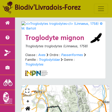
Biodiv'Livradois-Forez
Troglodyte mignon
Troglodytes troglodytes
(Linnaeus, 1758)
Classe :
Aves
Ordre :
Passeriformes
Famille :
Troglodytidae
Genre :
Troglodytes
+