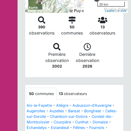
20 km
Nombre d'observa
Leaflet
| ©
IGN
390
50
13
observations
communes
observateurs
Première
Dernière
observation
observation
2002
2026
50
communes
13
observateurs
Aix-la-Fayette
-
Allègre
-
Aubusson-d'Auvergne
-
Augerolles
-
Auzelles
-
Bansat
-
Bongheat
-
Celles-
sur-Durolle
-
Chambon-sur-Dolore
-
Condat-lès-
Montboissier
-
Courpière
-
Cunlhat
-
Domaize
-
Échandelys
-
Estandeuil
-
Félines
-
Fournols
-