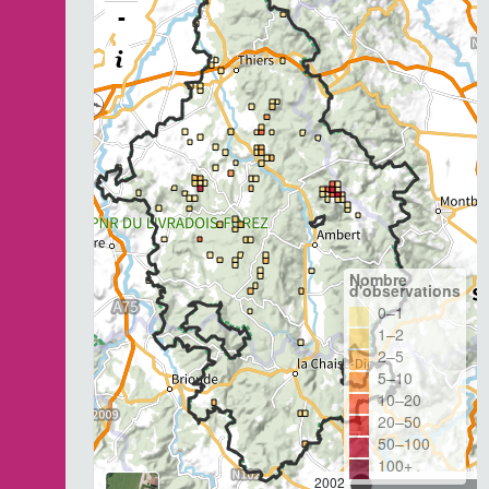
-
Nombre
d'observations
0–1
1–2
2–5
5–10
10–20
20–50
50–100
100+
2002