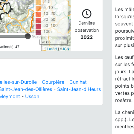
2–5
5–10
Les mâle
10–20
lorsqu’i
20–50
Dernière
souvent 
50–100
observation
poursui
100+
2026
2022
proximité
20 km
sur plus
ation(s): 47
Leaflet
| ©
IGN
Les œufs
sur les 
jours. L
rétracti
elles-sur-Durolle
-
Courpière
-
Cunlhat
-
points b
Saint-Jean-des-Ollières
-
Saint-Jean-d'Heurs
vertes p
-Meymont
-
Usson
rosâtre.
La cheni
spp.). L
menthes,