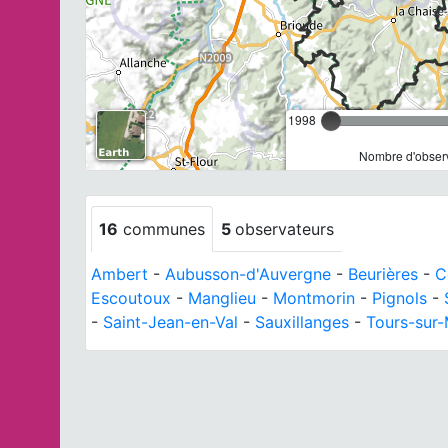
1998
Nombre d'observ
16
communes
5
observateurs
Ambert
-
Aubusson-d'Auvergne
-
Beurières
-
C
Escoutoux
-
Manglieu
-
Montmorin
-
Pignols
-
-
Saint-Jean-en-Val
-
Sauxillanges
-
Tours-sur