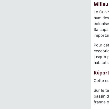
Milieu
Le Cuivr
humides
colonise
Sa capac
importa
Pour cet
excepti
jusqu’à 
habitats
Répart
Cette es
Sur le t
bassin d
frange o