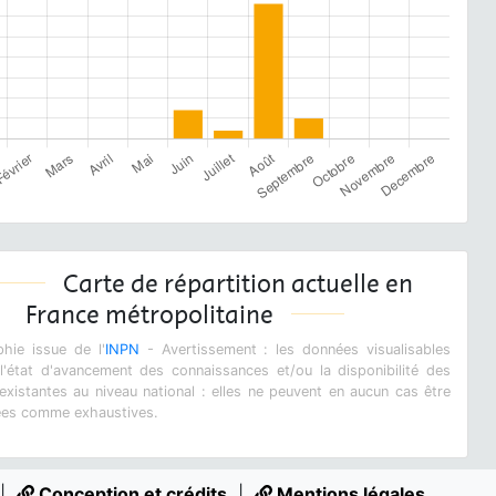
Carte de répartition actuelle en
France métropolitaine
hie issue de l'
INPN
- Avertissement : les données visualisables
 l'état d'avancement des connaissances et/ou la disponibilité des
xistantes au niveau national : elles ne peuvent en aucun cas être
ées comme exhaustives.
|
Conception et crédits
|
Mentions légales