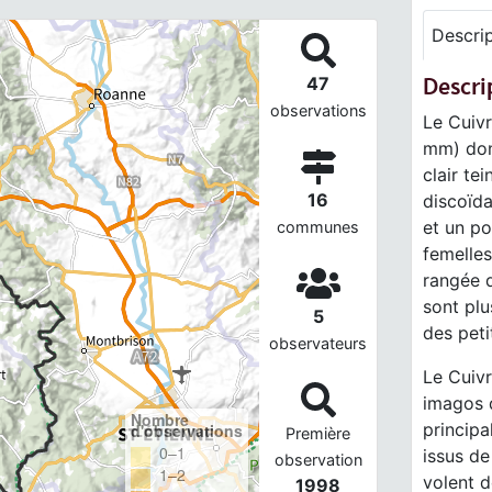
Descri
Descri
47
observations
Le Cuivr
mm) dont
clair te
16
discoïda
et un po
communes
femelles
rangée d
sont plu
5
des peti
observateurs
Le Cuivr
imagos d
Nombre
principa
d'observations
Première
0–1
issus de
observation
1–2
volent 
1998