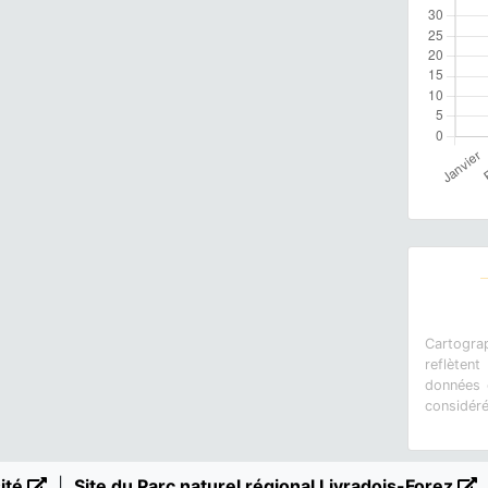
Cartograp
reflètent
données e
considér
sité
|
Site du Parc naturel régional Livradois-Forez