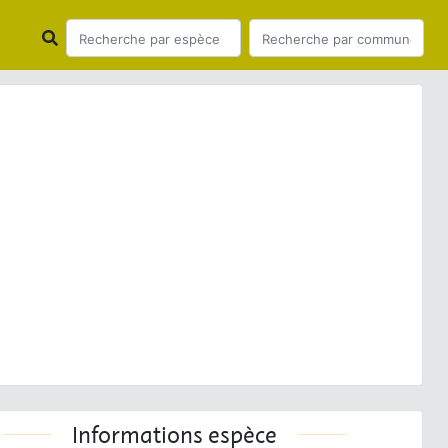
ious
Next
a dispar
(Haworth, 1802) © C. Fournier - CC BY-NC-
SA
Informations espèce