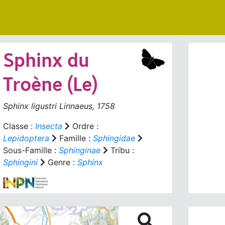
Sphinx du
Troène (Le)
Sphinx ligustri
Linnaeus, 1758
Prev
Classe :
Insecta
Ordre :
Lepidoptera
Famille :
Sphingidae
Sous-Famille :
Sphinginae
Tribu :
Sphinx
Sphingini
Genre :
Sphinx