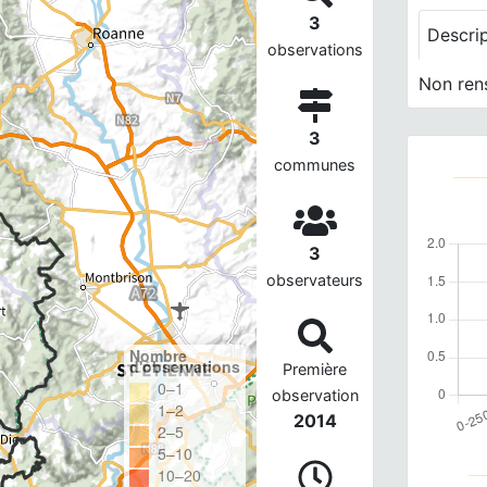
3
Descri
observations
Non ren
3
communes
3
observateurs
Nombre
d'observations
Première
0–1
observation
1–2
2014
2–5
5–10
10–20