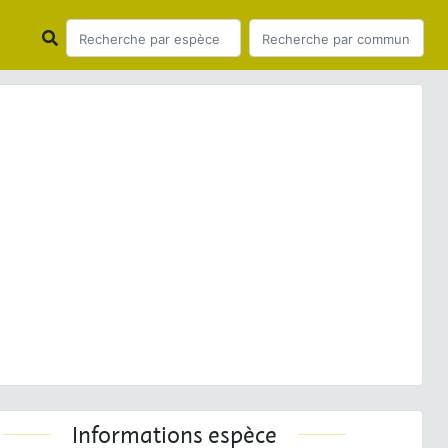
ious
Next
 ligustri
Linnaeus, 1758 © J.-C. de Massary - CC BY-
NC-SA
Informations espèce