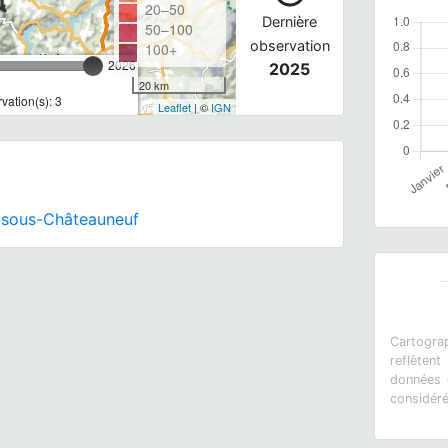
20–50
Dernière
50–100
observation
100+
2026
2025
20 km
ation(s): 3
Leaflet
| ©
IGN
-sous-Châteauneuf
Cartograp
reflètent
données e
considér