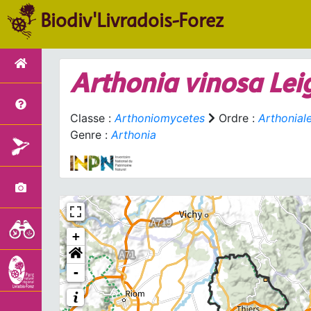
Biodiv'Livradois-Forez
Arthonia vinosa
Leig
Classe :
Arthoniomycetes
Ordre :
Arthonial
Genre :
Arthonia
+
-