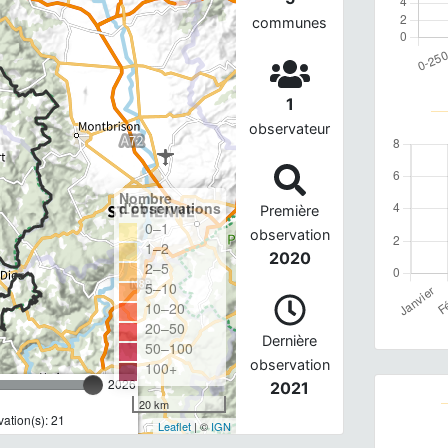
communes
1
observateur
Nombre
d'observations
Première
0–1
observation
1–2
2020
2–5
5–10
10–20
20–50
Dernière
50–100
observation
100+
2026
2021
20 km
ation(s): 21
Leaflet
| ©
IGN