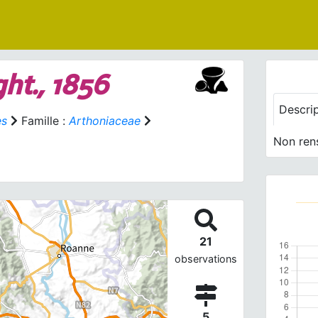
ht., 1856
Descri
es
Famille :
Arthoniaceae
Non ren
21
observations
5