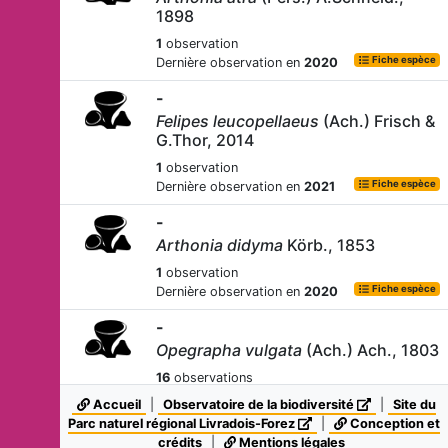
1898
1
observation
Fiche espèce
Dernière observation en
2020
-
Felipes leucopellaeus
(Ach.) Frisch &
G.Thor, 2014
1
observation
Fiche espèce
Dernière observation en
2021
-
Arthonia didyma
Körb., 1853
1
observation
Fiche espèce
Dernière observation en
2020
-
Opegrapha vulgata
(Ach.) Ach., 1803
16
observations
Fiche espèce
Dernière observation en
2021
Accueil
|
Observatoire de la biodiversité
|
Site du
Parc naturel régional Livradois-Forez
|
Conception et
-
crédits
|
Mentions légales