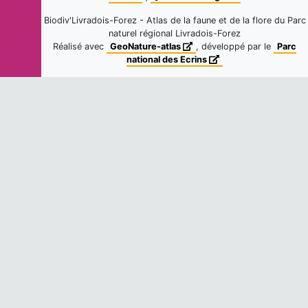
Arthonia vinosa
Leight., 1856
Biodiv'Livradois-Forez - Atlas de la faune et de la flore du Parc
21
observations
naturel régional Livradois-Forez
Fiche espèce
Dernière observation en
2021
Réalisé avec
GeoNature-atlas
, développé par le
Parc
-
national des Ecrins
Arthonia radiata
(Pers.) Ach., 1808
5
observations
Fiche espèce
Dernière observation en
2021
-
Alyxoria varia
(Pers.) Ertz & Tehler,
2011
2
observations
Fiche espèce
Dernière observation en
2020