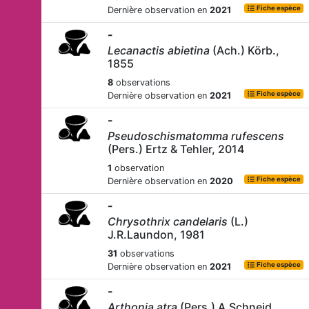
Fiche espèce
Dernière observation en
2021
-
Lecanactis abietina
(Ach.) Körb.,
1855
8
observations
Fiche espèce
Dernière observation en
2021
-
Pseudoschismatomma rufescens
(Pers.) Ertz & Tehler, 2014
1
observation
Fiche espèce
Dernière observation en
2020
-
Chrysothrix candelaris
(L.)
J.R.Laundon, 1981
31
observations
Fiche espèce
Dernière observation en
2021
-
Arthonia atra
(Pers.) A.Schneid.,