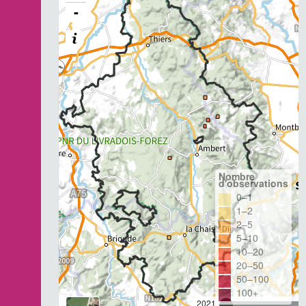
-
Nombre
d'observations
0–1
1–2
2–5
5–10
10–20
20–50
50–100
100+
2021