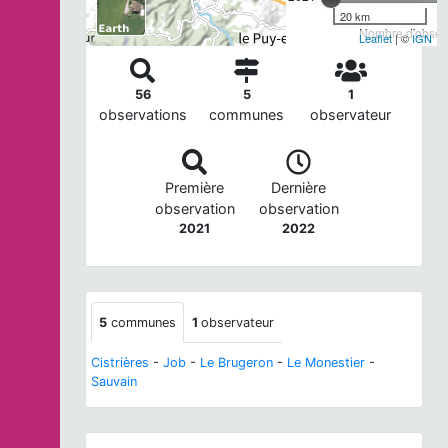
20 km
Nombre d'observ
Leaflet
| ©
IGN
56
5
1
observations
communes
observateur
Première
Dernière
observation
observation
2021
2022
5
communes
1
observateur
Cistrières
-
Job
-
Le Brugeron
-
Le Monestier
-
Sauvain