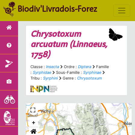
Biodiv'Livradois-Forez
Chrysotoxum
arcuatum
(Linnaeus,
1758)
Classe :
Insecta
Ordre :
Diptera
Famille
:
Syrphidae
Sous-Famille :
Syrphinae
Tribu :
Syrphini
Genre :
Chrysotoxum
+