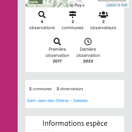
Nombre d'observ
Leaflet
| ©
IGN
4
2
2
observations
communes
observateurs
Première
Dernière
observation
observation
2017
2023
2
communes
2
observateurs
Saint-Jean-des-Ollières
-
Sallèdes
Informations espèce