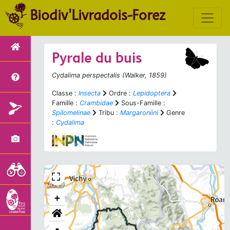
Biodiv'Livradois-Forez
Pyrale du buis
Cydalima perspectalis
(Walker, 1859)
Classe :
Insecta
Ordre :
Lepidoptera
Famille :
Crambidae
Sous-Famille :
Spilomelinae
Tribu :
Margaroniini
Genre
:
Cydalima
+
-