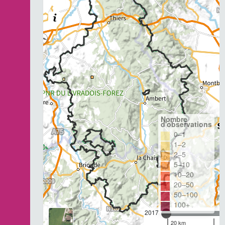
Nombre
d'observations
0–1
1–2
2–5
5–10
10–20
20–50
50–100
100+
2017
20 km