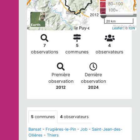
50–100
100+
2012
20 km
Nombre d'observ
Leaflet
| ©
IGN
7
5
4
observations
communes
observateurs
Première
Dernière
observation
observation
2012
2024
5
communes
4
observateurs
Bansat
-
Frugières-le-Pin
-
Job
-
Saint-Jean-des-
Ollières
-
Thiers