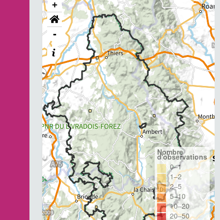
+
-
Nombre
d'observations
0–1
1–2
2–5
5–10
10–20
20–50