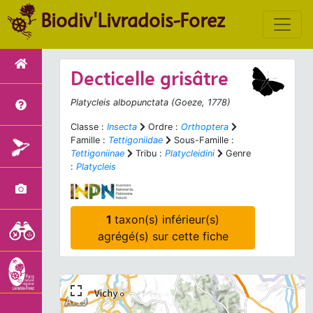
Biodiv'Livradois-Forez
Decticelle grisâtre
Platycleis albopunctata
(Goeze, 1778)
Classe :
Insecta
Ordre :
Orthoptera
Famille :
Tettigoniidae
Sous-Famille :
Tettigoniinae
Tribu :
Platycleidini
Genre
:
Platycleis
1
taxon(s) inférieur(s)
agrégé(s) sur cette fiche