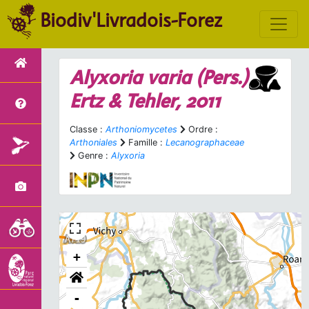
Biodiv'Livradois-Forez
Alyxoria varia
(Pers.)
Ertz & Tehler, 2011
Classe :
Arthoniomycetes
Ordre :
Arthoniales
Famille :
Lecanographaceae
Genre :
Alyxoria
+
-