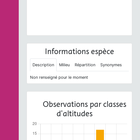
Andromeda polifolia
L., 1753 © O. Roquinarc'h - CC
BY-NC-SA
Informations espèce
Description
Milieu
Répartition
Synonymes
Non renseigné pour le moment
Observations par classes
d'altitudes