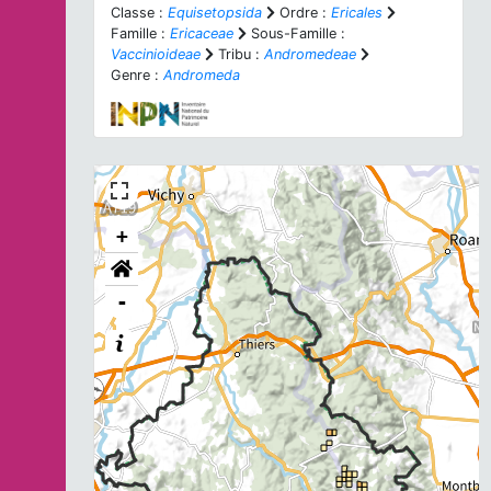
Classe :
Equisetopsida
Ordre :
Ericales
Famille :
Ericaceae
Sous-Famille :
Vaccinioideae
Tribu :
Andromedeae
Genre :
Andromeda
+
-