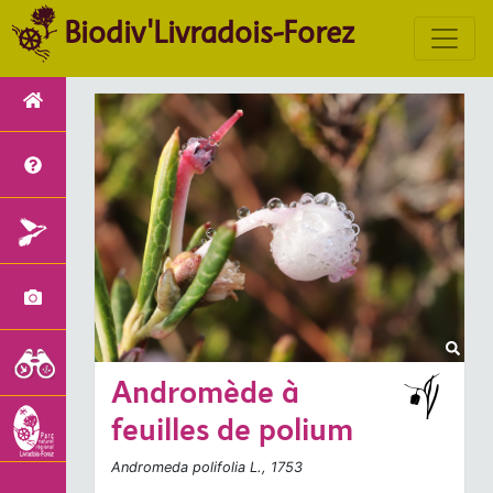
Biodiv'Livradois-Forez
Andromède à
feuilles de polium
Andromeda polifolia
L., 1753