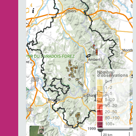
Nombre
d'observations
0–1
1–2
2–5
5–10
10–20
20–50
50–100
100+
1999
20 km