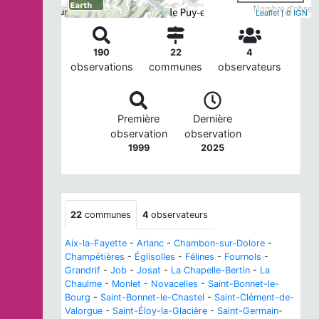
Nombre d'observa
Leaflet
| ©
IGN
190
22
4
observations
communes
observateurs
Première
Dernière
observation
observation
1999
2025
22
communes
4
observateurs
Aix-la-Fayette
-
Arlanc
-
Chambon-sur-Dolore
-
Champétières
-
Églisolles
-
Félines
-
Fournols
-
Grandrif
-
Job
-
Josat
-
La Chapelle-Bertin
-
La
Chaulme
-
Monlet
-
Novacelles
-
Saint-Bonnet-le-
Bourg
-
Saint-Bonnet-le-Chastel
-
Saint-Clément-de-
Valorgue
-
Saint-Éloy-la-Glacière
-
Saint-Germain-