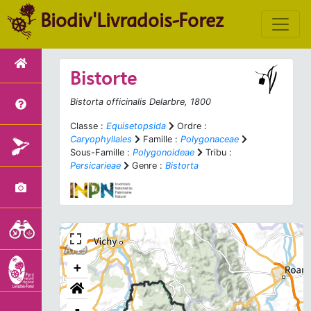
Biodiv'Livradois-Forez
Bistorte
Bistorta officinalis
Delarbre, 1800
Classe :
Equisetopsida
Ordre :
Caryophyllales
Famille :
Polygonaceae
Sous-Famille :
Polygonoideae
Tribu :
Persicarieae
Genre :
Bistorta
+
-