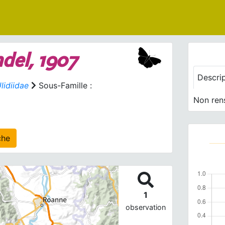
del, 1907
Descri
lidiidae
Sous-Famille :
Non ren
 agrégé(s) sur cette fiche
1
observation