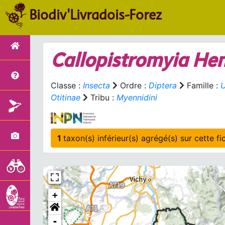
Biodiv'Livradois-Forez
Callopistromyia
Hen
Classe :
Insecta
Ordre :
Diptera
Famille :
U
Otitinae
Tribu :
Myennidini
1
taxon(s) inférieur(s)
+
-