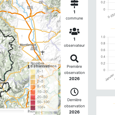
1
commune
1
observateur
Nombre
d'observations
Première
0–1
observation
1–2
2026
2–5
5–10
10–20
20–50
Dernière
50–100
observation
100+
2026
2026