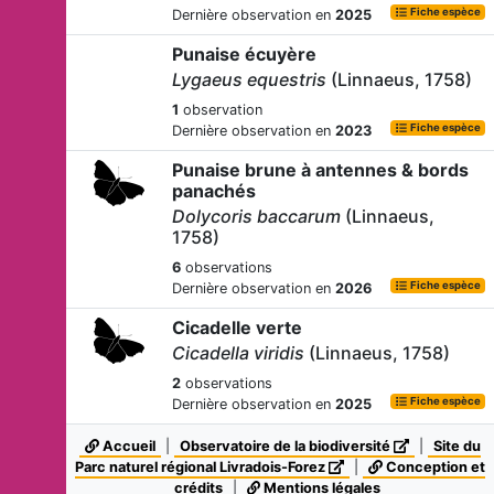
Fiche espèce
Dernière observation en
2025
Punaise écuyère
Lygaeus equestris
(Linnaeus, 1758)
1
observation
Fiche espèce
Dernière observation en
2023
Punaise brune à antennes & bords
panachés
Dolycoris baccarum
(Linnaeus,
1758)
6
observations
Fiche espèce
Dernière observation en
2026
Cicadelle verte
Cicadella viridis
(Linnaeus, 1758)
2
observations
Fiche espèce
Dernière observation en
2025
-
Accueil
|
Observatoire de la biodiversité
|
Site du
Eurydema
Laporte de Castelnau,
Parc naturel régional Livradois-Forez
|
Conception et
1833
crédits
|
Mentions légales