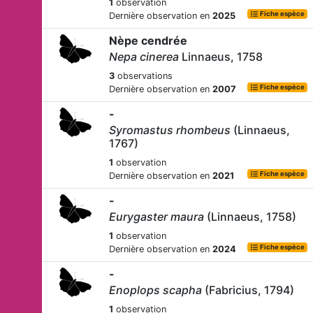
1
observation
Fiche espèce
Dernière observation en
2025
Nèpe cendrée
Nepa cinerea
Linnaeus, 1758
3
observations
Fiche espèce
Dernière observation en
2007
-
Syromastus rhombeus
(Linnaeus,
1767)
1
observation
Fiche espèce
Dernière observation en
2021
-
Eurygaster maura
(Linnaeus, 1758)
1
observation
Fiche espèce
Dernière observation en
2024
-
Enoplops scapha
(Fabricius, 1794)
1
observation