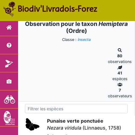
Biodiv'Livradois-Forez
Observation pour le taxon
Hemiptera
(Ordre)
Classe :
Insecta
80
observations
41
espèces
7
observateurs
Punaise verte ponctuée
Nezara viridula
(Linnaeus, 1758)