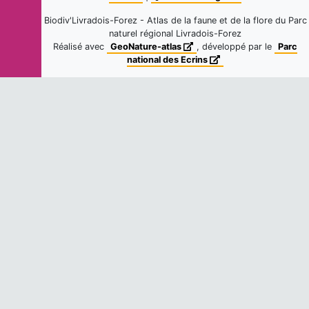
1
observation
Biodiv'Livradois-Forez - Atlas de la faune et de la flore du Parc
Fiche espèce
Dernière observation en
2021
naturel régional Livradois-Forez
Réalisé avec
GeoNature-atlas
, développé par le
Parc
Cercope
national des Ecrins
Cercopis vulnerata
Rossi, 1807
6
observations
Fiche espèce
Dernière observation en
2026
-
Aphrophora alni
(Fallén, 1805)
2
observations
Fiche espèce
Dernière observation en
2025
-
Dyroderes umbraculatus
(Fabricius,
1775)
2
observations
Fiche espèce
Dernière observation en
2025
-
Neottiglossa pusilla
(Gmelin, 1790)