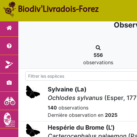
Biodiv'Livradois-Forez
Observ
556
observations
Sylvaine (La)
Ochlodes sylvanus
(Esper, 177
140
observations
Dernière observation en
2025
Hespérie du Brome (L')
Carterocephalus palaemon
(Pa