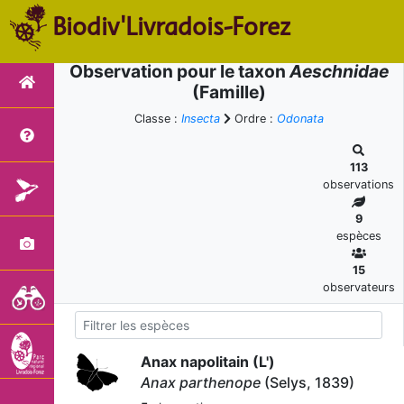
Biodiv'Livradois-Forez
Observation pour le taxon
Aeschnidae
(Famille)
Classe :
Insecta
Ordre :
Odonata
113
observations
9
espèces
15
observateurs
Anax napolitain (L')
Anax parthenope
(Selys, 1839)