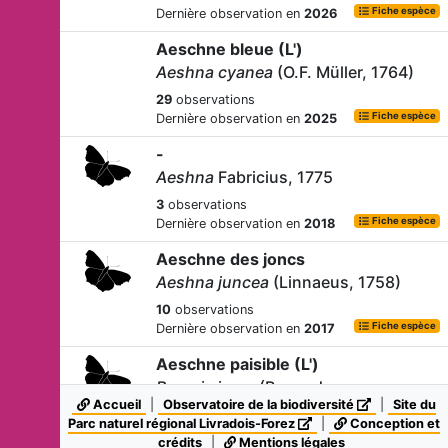
Fiche espèce
Dernière observation en
2026
Aeschne bleue (L')
Aeshna cyanea
(O.F. Müller, 1764)
29
observations
Fiche espèce
Dernière observation en
2025
-
Aeshna
Fabricius, 1775
3
observations
Fiche espèce
Dernière observation en
2018
Aeschne des joncs
Aeshna juncea
(Linnaeus, 1758)
10
observations
Fiche espèce
Dernière observation en
2017
Aeschne paisible (L')
Boyeria irene
(Boyer de
Fonscolombe, 1838)
Accueil
|
Observatoire de la biodiversité
|
Site du
Parc naturel régional Livradois-Forez
|
Conception et
11
observations
crédits
|
Mentions légales