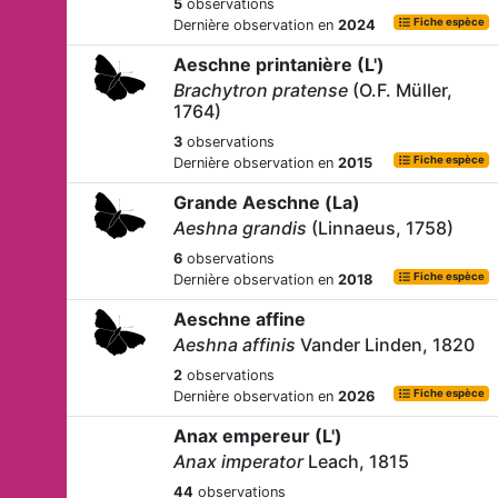
5
observations
Fiche espèce
Dernière observation en
2024
Aeschne printanière (L')
Brachytron pratense
(O.F. Müller,
1764)
3
observations
Fiche espèce
Dernière observation en
2015
Grande Aeschne (La)
Aeshna grandis
(Linnaeus, 1758)
6
observations
Fiche espèce
Dernière observation en
2018
Aeschne affine
Aeshna affinis
Vander Linden, 1820
2
observations
Fiche espèce
Dernière observation en
2026
Anax empereur (L')
Anax imperator
Leach, 1815
44
observations