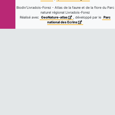
Brome des toits
Biodiv'Livradois-Forez - Atlas de la faune et de la flore du Parc
Anisantha tectorum
(L.) Nevski,
naturel régional Livradois-Forez
1934
Réalisé avec
GeoNature-atlas
, développé par le
Parc
national des Ecrins
1
observation
Fiche espèce
Dernière observation en
2021
Dactyle aggloméré
Dactylis glomerata
L., 1753
80
observations
Fiche espèce
Dernière observation en
2021
Hélictochloa des prés
Helictochloa pratensis
(L.) Romero
Zarco, 2011
8
observations
Fiche espèce
Dernière observation en
2021
Agrostide des chiens
Agrostis canina
L., 1753
120
observations
Fiche espèce
Dernière observation en
2022