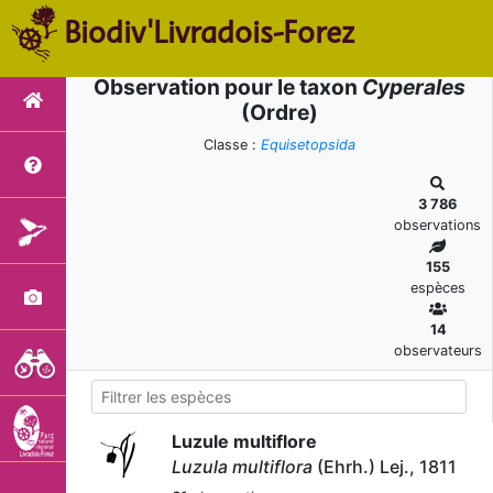
Biodiv'Livradois-Forez
Observation pour le taxon
Cyperales
(Ordre)
Classe :
Equisetopsida
3 786
observations
155
espèces
14
observateurs
Luzule multiflore
Luzula multiflora
(Ehrh.) Lej., 1811