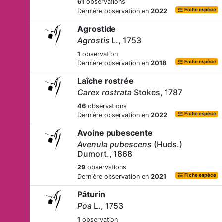
61
observations
Fiche espèce
Dernière observation en
2022
Agrostide
Agrostis
L., 1753
1
observation
Fiche espèce
Dernière observation en
2018
Laîche rostrée
Carex rostrata
Stokes, 1787
46
observations
Fiche espèce
Dernière observation en
2022
Avoine pubescente
Avenula pubescens
(Huds.)
Dumort., 1868
29
observations
Fiche espèce
Dernière observation en
2021
Pâturin
Poa
L., 1753
1
observation