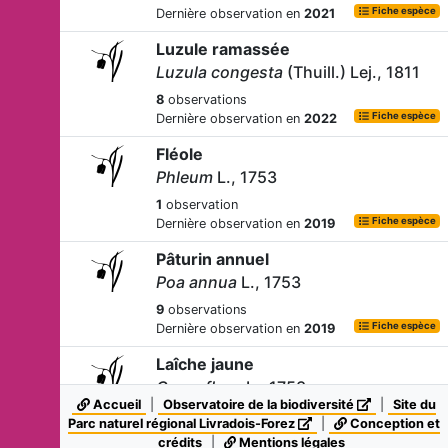
Fiche espèce
Dernière observation en
2021
Luzule ramassée
Luzula congesta
(Thuill.) Lej., 1811
8
observations
Fiche espèce
Dernière observation en
2022
Fléole
Phleum
L., 1753
1
observation
Fiche espèce
Dernière observation en
2019
Pâturin annuel
Poa annua
L., 1753
9
observations
Fiche espèce
Dernière observation en
2019
Laîche jaune
Carex flava
L., 1753
Accueil
|
Observatoire de la biodiversité
|
Site du
3
observations
Parc naturel régional Livradois-Forez
|
Conception et
Fiche espèce
Dernière observation en
2007
crédits
|
Mentions légales