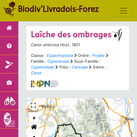
Biodiv'Livradois-Forez
Laîche des ombrages
Carex umbrosa
Host, 1801
Classe :
Equisetopsida
Ordre :
Poales
Famille :
Cyperaceae
Sous-Famille :
Cyperoideae
Tribu :
Cariceae
Genre :
Carex
+
-