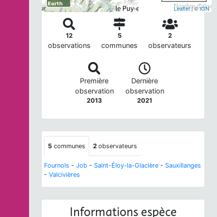
Nombre d'observ
Leaflet
| ©
IGN
12
5
2
observations
communes
observateurs
Première
Dernière
observation
observation
2013
2021
5
communes
2
observateurs
Fournols
-
Job
-
Saint-Éloy-la-Glacière
-
Sauxillanges
-
Valcivières
Informations espèce