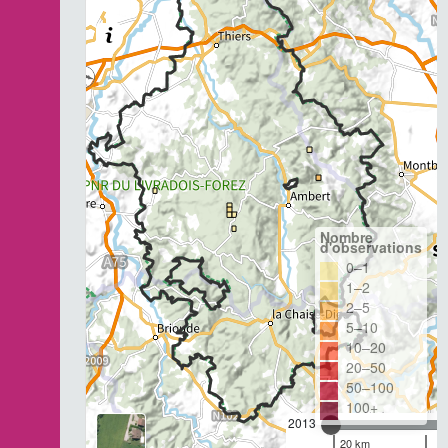
Nombre
d'observations
0–1
1–2
2–5
5–10
10–20
20–50
50–100
100+
2013
20 km