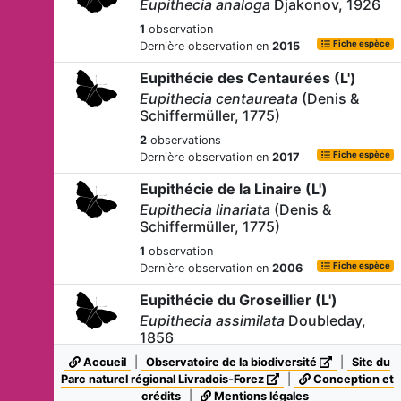
Eupithecia analoga
Djakonov, 1926
1
observation
Fiche espèce
Dernière observation en
2015
Eupithécie des Centaurées (L')
Eupithecia centaureata
(Denis &
Schiffermüller, 1775)
2
observations
Fiche espèce
Dernière observation en
2017
Eupithécie de la Linaire (L')
Eupithecia linariata
(Denis &
Schiffermüller, 1775)
1
observation
Fiche espèce
Dernière observation en
2006
Eupithécie du Groseillier (L')
Eupithecia assimilata
Doubleday,
1856
Accueil
|
1
observation
Observatoire de la biodiversité
|
Site du
Fiche espèce
Parc naturel régional Livradois-Forez
Dernière observation en
2015
|
Conception et
crédits
|
Mentions légales