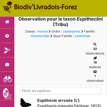
Biodiv'Livradois-Forez
Observation pour le taxon
Eupitheciini
(Tribu)
Classe :
Insecta
Ordre :
Lepidoptera
Famille :
Geometridae
Sous-Famille :
Larentiinae
32
observations
19
espèces
1
observateur
Eupithécie arrosée (L')
Eupithecia irriguata
(Hübner, 1813)