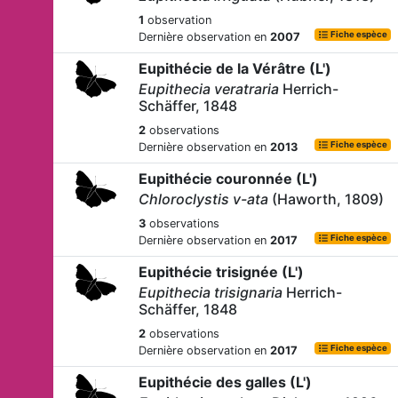
1
observation
Fiche espèce
Dernière observation en
2007
Eupithécie de la Vérâtre (L')
Eupithecia veratraria
Herrich-
Schäffer, 1848
2
observations
Fiche espèce
Dernière observation en
2013
Eupithécie couronnée (L')
Chloroclystis v-ata
(Haworth, 1809)
3
observations
Fiche espèce
Dernière observation en
2017
Eupithécie trisignée (L')
Eupithecia trisignaria
Herrich-
Schäffer, 1848
2
observations
Fiche espèce
Dernière observation en
2017
Eupithécie des galles (L')