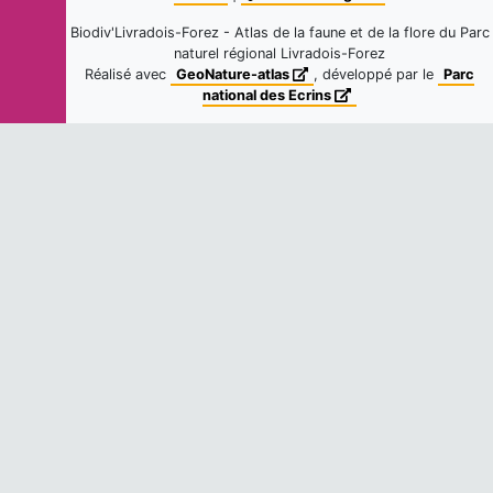
Eupithécie satyre (L')
Biodiv'Livradois-Forez - Atlas de la faune et de la flore du Parc
Eupithecia satyrata
(Hübner, 1813)
naturel régional Livradois-Forez
1
observation
Réalisé avec
GeoNature-atlas
, développé par le
Parc
Fiche espèce
Dernière observation en
1999
national des Ecrins
Eupithécie du Mélampyre (L')
Eupithecia plumbeolata
(Haworth,
1809)
1
observation
Fiche espèce
Dernière observation en
2008
Eupithécie sagittée (L')
Eupithecia dodoneata
Guenée, 1858
1
observation
Fiche espèce
Dernière observation en
2006
Eupithécie de la Digitale pourpre (L')
Eupithecia pulchellata
Stephens,
1831
1
observation
Fiche espèce
Dernière observation en
2013