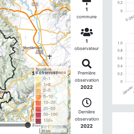
1
commune
1
observateur
Nombre
d'observations
Première
0–1
observation
1–2
2022
2–5
5–10
10–20
20–50
Dernière
50–100
observation
100+
2026
2022
20 km