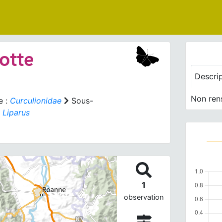
otte
Descri
Non ren
e :
Curculionidae
Sous-
:
Liparus
1
observation