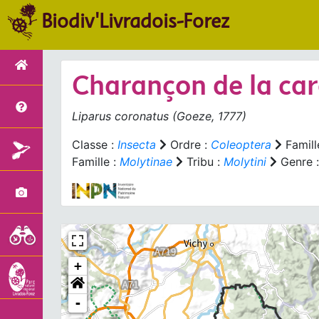
Biodiv'Livradois-Forez
Charançon de la car
Liparus coronatus
(Goeze, 1777)
Classe :
Insecta
Ordre :
Coleoptera
Famill
Famille :
Molytinae
Tribu :
Molytini
Genre 
+
-