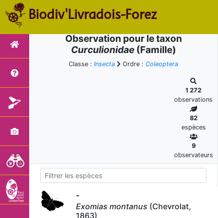
Biodiv'Livradois-Forez
Observation pour le taxon
Curculionidae
(Famille)
Classe :
Insecta
Ordre :
Coleoptera
1 272
observations
82
espèces
9
observateurs
-
Exomias montanus
(Chevrolat,
1863)