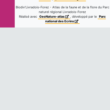
Xylosandrus germanus
(Blandford,
Biodiv'Livradois-Forez - Atlas de la faune et de la flore du Parc
1894)
naturel régional Livradois-Forez
25
observations
Réalisé avec
GeoNature-atlas
, développé par le
Parc
Fiche espèce
Dernière observation en
2021
national des Ecrins
-
Plinthus findelii
Boheman, 1842
6
observations
Fiche espèce
Dernière observation en
2022
-
Pityophthorus pityographus
(Ratzeburg, 1837)
2
observations
Fiche espèce
Dernière observation en
2007
-
Magdalis ruficornis
(Linnaeus, 1758)
2
observations
Fiche espèce
Dernière observation en
2021