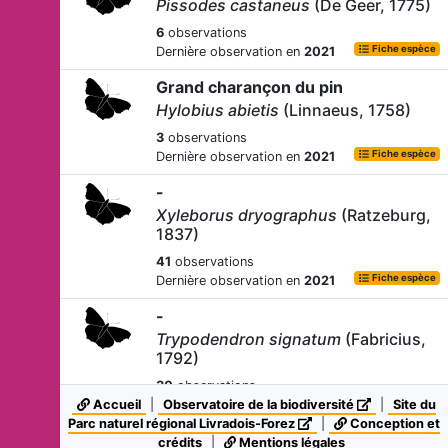
Pissodes castaneus
(De Geer, 1775)
6
observations
Fiche espèce
Dernière observation en
2021
Grand charançon du pin
Hylobius abietis
(Linnaeus, 1758)
3
observations
Fiche espèce
Dernière observation en
2021
-
Xyleborus dryographus
(Ratzeburg,
1837)
41
observations
Fiche espèce
Dernière observation en
2021
-
Trypodendron signatum
(Fabricius,
1792)
30
observations
Fiche espèce
Accueil
|
Dernière observation en
Observatoire de la biodiversité
2022
|
Site du
Parc naturel régional Livradois-Forez
|
Conception et
-
crédits
|
Mentions légales