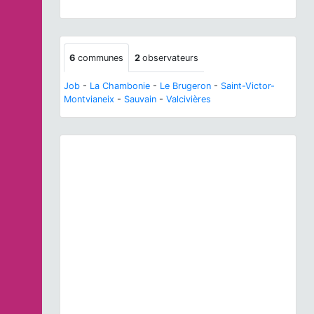
6
communes
2
observateurs
Job
-
La Chambonie
-
Le Brugeron
-
Saint-Victor-
Montvianeix
-
Sauvain
-
Valcivières
Previous
Next
Peltigera aphthosa
(L.) Willd., 1787 © R. Poncet -