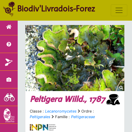
Biodiv'Livradois-Forez
Peltigera
Willd., 1787
Classe :
Lecanoromycetes
Ordre :
Peltigerales
Famille :
Peltigeraceae