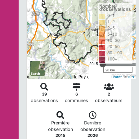
Nombre
d'observations
0–1
1–2
2–5
5–10
10–20
20–50
50–100
100+
2015
20 km
Nombre d'observ
Leaflet
| ©
IGN
39
6
2
observations
communes
observateurs
Première
Dernière
observation
observation
2015
2026