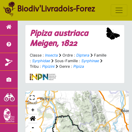
Biodiv'Livradois-Forez
Pipiza austriaca
Meigen, 1822
Classe :
Insecta
Ordre :
Diptera
Famille
:
Syrphidae
Sous-Famille :
Syrphinae
Tribu :
Pipizini
Genre :
Pipiza
+
-