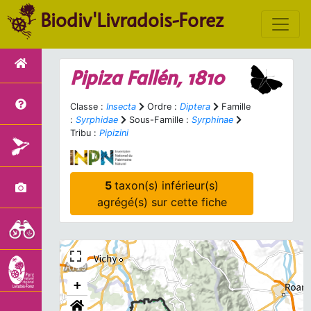
Biodiv'Livradois-Forez
Pipiza
Fallén, 1810
Classe :
Insecta
Ordre :
Diptera
Famille
:
Syrphidae
Sous-Famille :
Syrphinae
Tribu :
Pipizini
5
taxon(s) inférieur(s)
agrégé(s) sur cette fiche
+