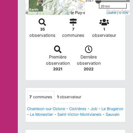
20 km
Nombre d'observ
Leaflet
| ©
IGN
35
7
1
observations
communes
observateur
Première
Dernière
observation
observation
2021
2022
7
communes
1
observateur
Chambon-sur-Dolore
-
Cistrières
-
Job
-
Le Brugeron
-
Le Monestier
-
Saint-Victor-Montvianeix
-
Sauvain