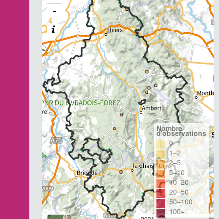
-
Nombre
d'observations
0–1
1–2
2–5
5–10
10–20
20–50
50–100
100+
2021