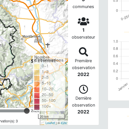
communes
1
observateur
Nombre
d'observations
Première
0–1
observation
1–2
2022
2–5
5–10
10–20
20–50
Dernière
50–100
observation
100+
2026
2022
20 km
ation(s): 3
Leaflet
| ©
IGN