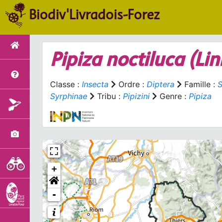
Biodiv'Livradois-Forez
Pipiza noctiluca
(Lin
Classe :
Insecta
Ordre :
Diptera
Famille :
S
Syrphinae
Tribu :
Pipizini
Genre :
Pipiza
+
-