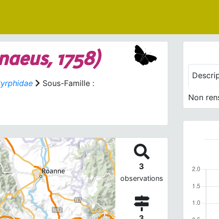
naeus, 1758)
Descri
yrphidae
Sous-Famille :
Non ren
3
observations
3