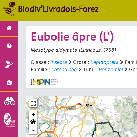
Biodiv'Livradois-Forez
Eubolie âpre (L')
Mesotype didymata
(Linnaeus, 1758)
Classe :
Insecta
Ordre :
Lepidoptera
Famil
Famille :
Larentiinae
Tribu :
Perizomini
Gen
+
-