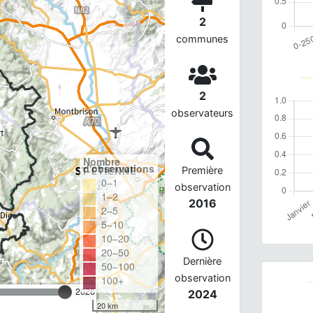
2
communes
2
observateurs
Nombre
d'observations
Première
0–1
observation
1–2
2016
2–5
5–10
10–20
20–50
Dernière
50–100
observation
100+
2026
2024
20 km