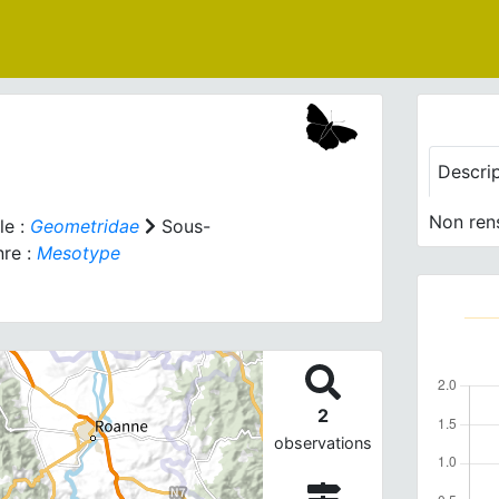
Descri
Non ren
le :
Geometridae
Sous-
re :
Mesotype
2
observations